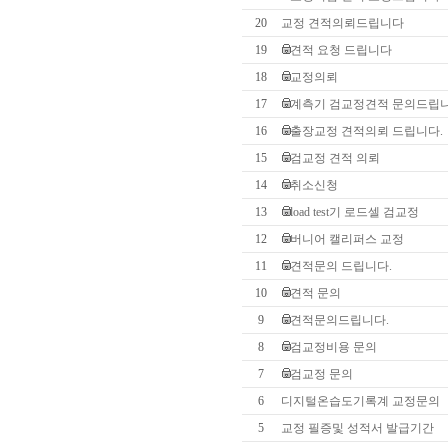
20
교정 견적의뢰드립니다
19
견적 요청 드립니다
18
교정의뢰
17
계측기 검교정견적 문의드립
16
출장교정 견적의뢰 드립니다.
15
검교정 견적 의뢰
14
취소신청
13
load test기 로드셀 검교정
12
버니어 캘리퍼스 교정
11
견적문의 드립니다.
10
견적 문의
9
견적문의드립니다.
8
검교정비용 문의
7
검교정 문의
6
디지털온습도기록계 교정문의
5
교정 필증및 성적서 발급기간