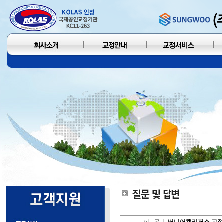
제 목
버니어캘리퍼스 교정