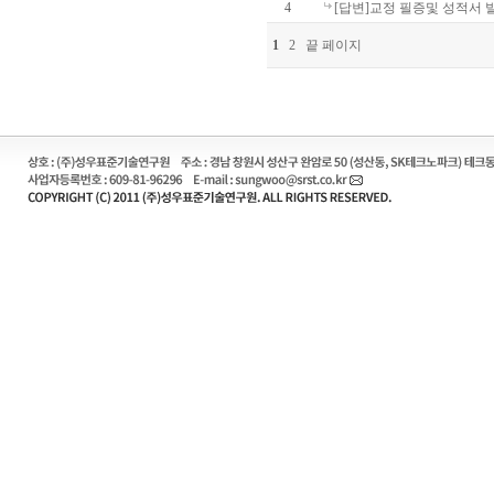
4
[답변]교정 필증및 성적서
1
2
끝 페이지