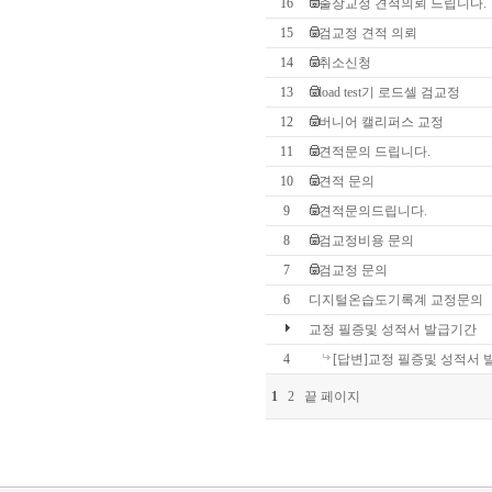
16
출장교정 견적의뢰 드립니다.
15
검교정 견적 의뢰
14
취소신청
13
load test기 로드셀 검교정
12
버니어 캘리퍼스 교정
11
견적문의 드립니다.
10
견적 문의
9
견적문의드립니다.
8
검교정비용 문의
7
검교정 문의
6
디지털온습도기록계 교정문의
교정 필증및 성적서 발급기간
4
[답변]교정 필증및 성적서
1
2
끝 페이지