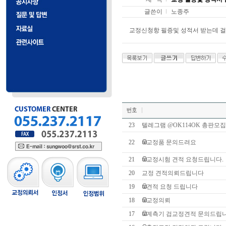
글쓴이
노종주
교정신청항 필증및 성적서 받는데 걸
23
텔레그램 @OK114OK 총판
22
교정품 문의드려요
21
교정시험 견적 요청드립니다.
20
교정 견적의뢰드립니다
19
견적 요청 드립니다
18
교정의뢰
17
계측기 검교정견적 문의드립